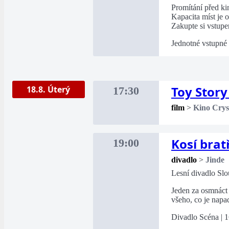
Promítání před k
Kapacita míst je
Zakupte si vstupe
Jednotné vstupné
Toy Story
18.8. Úterý
17:30
film
>
Kino Crys
Kosí brat
19:00
divadlo
>
Jinde
Lesní divadlo Sl
Jeden za osmnáct 
všeho, co je napa
Divadlo Scéna | 1