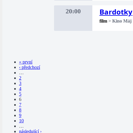
Bardotky
20:00
film
>
Kino Máj
« první
‹ předchozí
…
2
3
4
5
6
7
8
9
10
…
následující ›