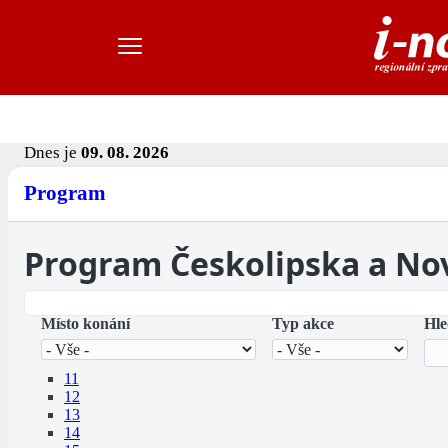
Dnes je
09. 08. 2026
Program
Program Českolipska a No
Místo konání
Typ akce
Hle
11
12
13
14