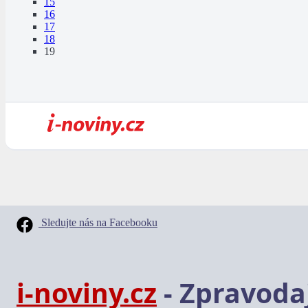
15
16
17
18
19
Sledujte nás na Facebooku
i-noviny.cz
- Zpravodaj