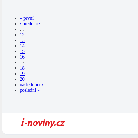
« první
‹ předchozí
…
12
13
14
15
16
17
18
19
20
následující ›
poslední »