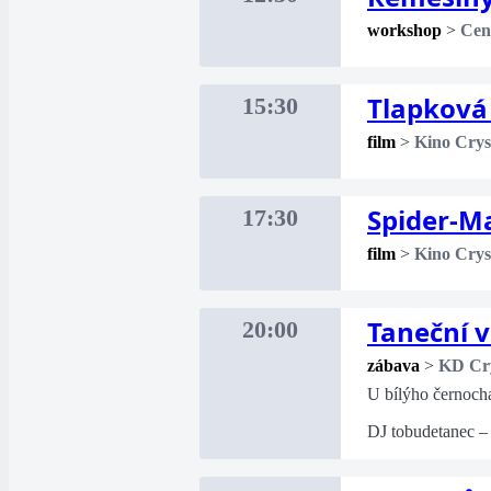
workshop
>
Cent
Tlapková 
15:30
film
>
Kino Crys
Spider-M
17:30
film
>
Kino Crys
Taneční v
20:00
zábava
>
KD Cry
U bílýho černoch
DJ tobudetanec – 