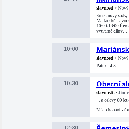
slavnosti
>
Nový
Smetanovy sady,
Mariánské slavnos
10:00-18:00 Řemesl
výtvarné dílny…
Mariánsk
10:00
slavnosti
>
Nový
Pátek 14.8.
Obecní sl
10:30
slavnosti
>
Jinde
... a oslavy 80 le
Místo konání - fo
Řemeslný
12:30