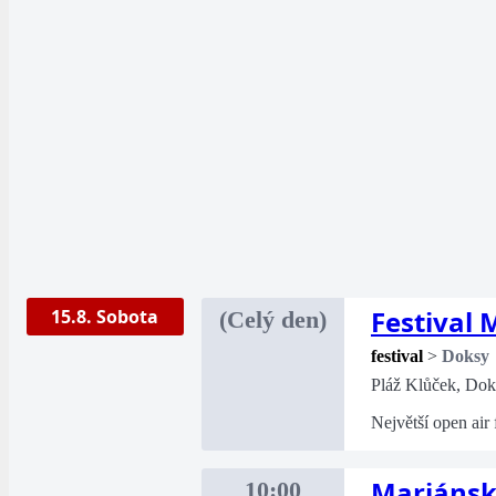
Festival
15.8. Sobota
(Celý den)
festival
>
Doksy
Pláž Klůček, Dok
Největší open air
Mariánsk
10:00