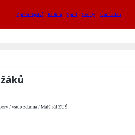
Zpravodajství
Kultura
Sport
Seriály
Únor 2026
 žáků
obory / vstup zdarma / Malý sál ZUŠ