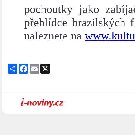
pochoutky jako zabíj
přehlídce brazilských
naleznete na
www.kultu
Share
Facebook
Email
X