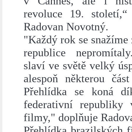
v Cannes, ale i hist
revoluce 19. století,“
Radovan Novotný.
"Každý rok se snažíme z
republice nepromítaly
slaví ve světě velký ú
alespoň některou část
Přehlídka se koná dík
federativní republiky
filmy," doplňuje Radov
Přehlídka brazilských 