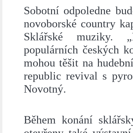
Sobotní odpoledne bud
novoborské country kap
Sklářské muziky. „
populárních českých k
mohou těšit na hudebn
republic revival s pyr
Novotný.
Během konání sklářsk
otevřeny také výstavn