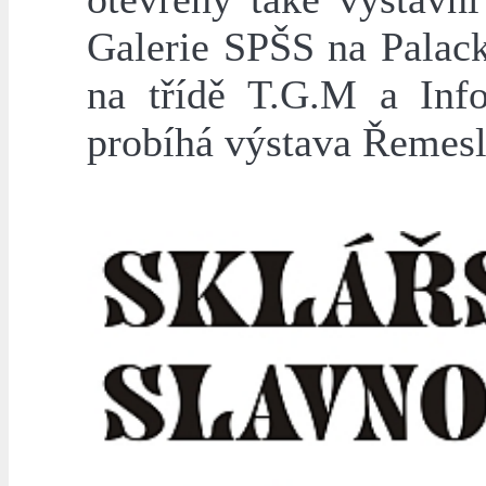
Galerie SPŠS na Palac
na třídě T.G.M a Inf
probíhá výstava Řemesl