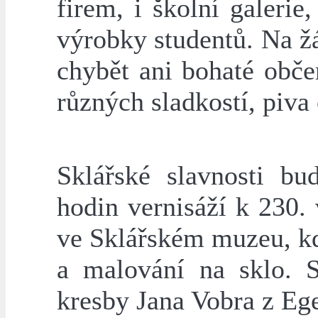
firem, i školní galerie
výrobky studentů. Na ž
chybět ani bohaté obče
různých sladkostí, piva
Sklářské slavnosti b
hodin vernisáží k 230.
ve Sklářském muzeu, kd
a malování na sklo. S
kresby Jana Vobra z Eg