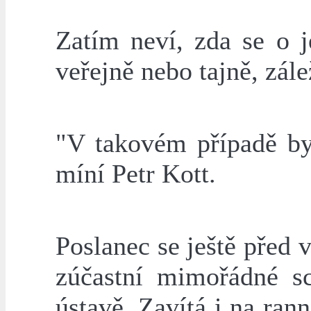
Zatím neví, zda se o 
veřejně nebo tajně, zál
"V takovém případě by 
míní Petr Kott.
Poslanec se ještě před
zúčastní mimořádné s
ústavě. Zavítá i na ran