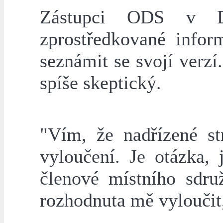
Zástupci ODS v D
zprostředkované infor
seznámit se svojí verz
spíše skeptický.
"Vím, že nadřízené s
vyloučení. Je otázka,
členové místního sdru
rozhodnuta mě vyloučit