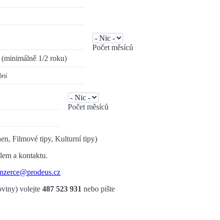
Počet měsíců
(minimálně 1/2 roku)
ění
Počet měsíců
en, Filmové tipy, Kulturní tipy)
álem a kontaktu.
inzerce@prodeus.cz
oviny) volejte
487 523 931
nebo pište