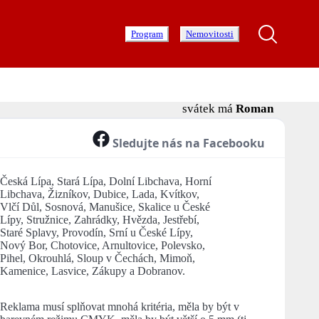
Program
Nemovitosti
svátek má
Roman
Sledujte nás na Facebooku
Česká Lípa, Stará Lípa, Dolní Libchava, Horní
Libchava, Žizníkov, Dubice, Lada, Kvítkov,
Vlčí Důl, Sosnová, Manušice, Skalice u České
Lípy, Stružnice, Zahrádky, Hvězda, Jestřebí,
Staré Splavy, Provodín, Srní u České Lípy,
Nový Bor, Chotovice, Arnultovice, Polevsko,
Pihel, Okrouhlá, Sloup v Čechách, Mimoň,
Kamenice, Lasvice, Zákupy a Dobranov.
Reklama musí splňovat mnohá kritéria, měla by být v