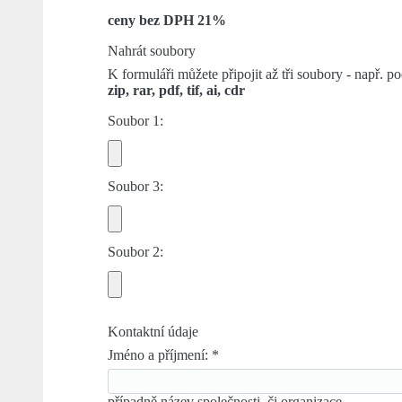
ceny bez DPH 21%
Nahrát soubory
K formuláři můžete připojit až tři soubory - např.
zip, rar, pdf, tif, ai, cdr
Soubor 1:
Soubor 3:
Soubor 2:
Kontaktní údaje
Jméno a příjmení:
*
případně název společnosti, či organizace