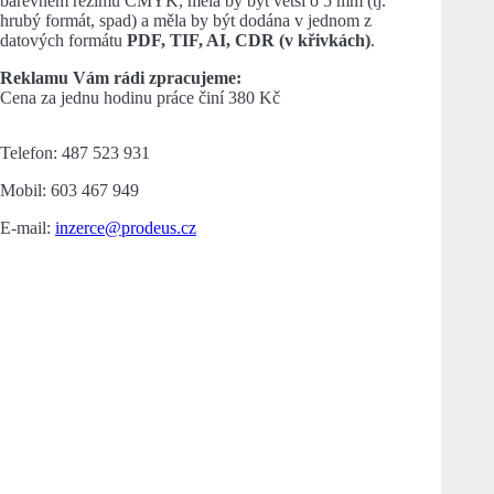
barevném režimu CMYK, měla by být větší o 5 mm (tj.
hrubý formát, spad) a měla by být dodána v jednom z
datových formátu
PDF, TIF, AI, CDR (v křivkách)
.
Reklamu Vám rádi zpracujeme:
Cena za jednu hodinu práce činí 380 Kč
Telefon: 487 523 931
Mobil: 603 467 949
E-mail:
inzerce@prodeus.cz