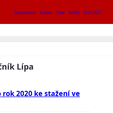
Zpravodajství
Kultura
Sport
Seriály
Únor 2026
čník Lípa
 rok 2020 ke stažení ve