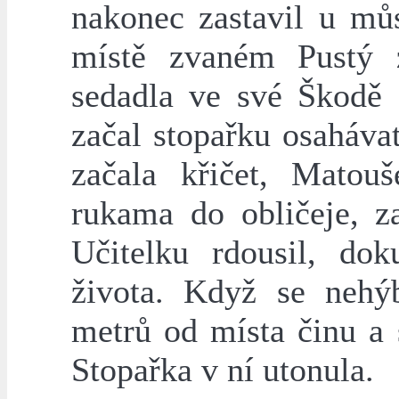
nakonec zastavil u mů
místě zvaném Pustý 
sedadla ve své Škodě 
začal stopařku osaháva
začala křičet, Matou
rukama do obličeje, z
Učitelku rdousil, dok
života. Když se nehýb
metrů od místa činu a 
Stopařka v ní utonula.