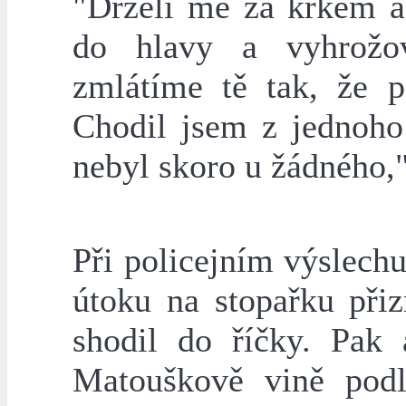
"Drželi mě za krkem a
do hlavy a vyhrožov
zmlátíme tě tak, že p
Chodil jsem z jednoho
nebyl skoro u žádného,
Při policejním výslech
útoku na stopařku přiz
shodil do říčky. Pak 
Matouškově vině podl