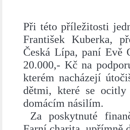
Při této příležitosti je
František Kuberka, př
Česká Lípa, paní Evě 
20.000,- Kč na podpor
kterém nacházejí útoč
dětmi, které se ocitl
domácím násilím.
Za poskytnuté finanč
Farní charita upřímně 