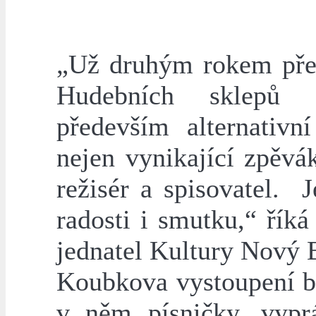
„Už druhým rokem před
Hudebních sklepů č
především alternativ
nejen vynikající zpěvá
režisér a spisovatel. 
radosti i smutku,“ řík
jednatel Kultury Nový Bo
Koubkova vystoupení bý
v něm písničky, vyprá