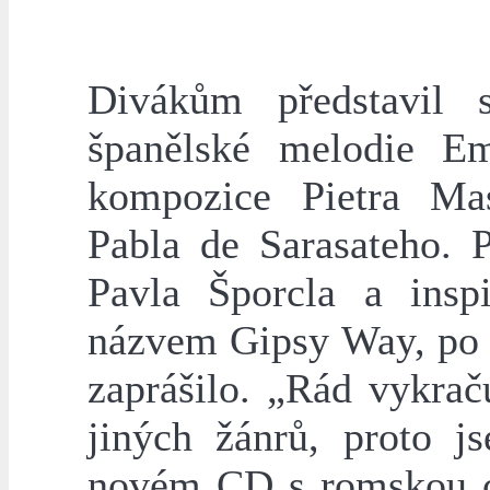
Divákům představil 
španělské melodie Em
kompozice Pietra Ma
Pabla de Sarasateho. 
Pavla Šporcla a ins
názvem Gipsy Way, po 
zaprášilo. „Rád vykrač
jiných žánrů, proto j
novém CD s romskou 