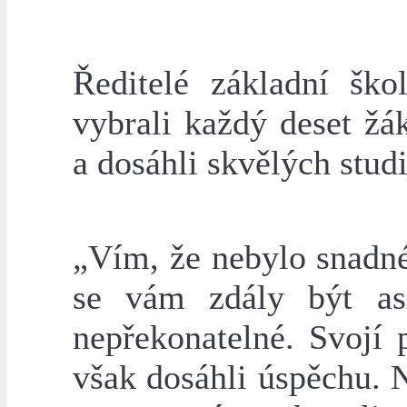
Ředitelé základní šk
vybrali každý deset žák
a dosáhli skvělých stud
„Vím, že nebylo snadné
se vám zdály být asi
nepřekonatelné. Svojí 
však dosáhli úspěchu. 