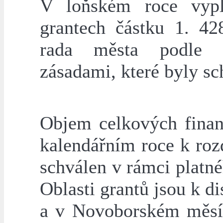
V loňském roce vyp
grantech částku 1. 42
rada města podle k
zásadami, které byly sc
Objem celkových finan
kalendářním roce k rozd
schválen v rámci platn
Oblasti grantů jsou k d
a v Novoborském měsíč