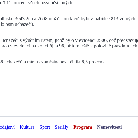
tvoří 11 procent všech nezaměstnaných.
olipsku 3043 žen a 2698 mužů, pro které bylo v nabídce 813 volných mís
alo osm uchazečů.
 uchazeči s výučním listem, jichž bylo v evidenci 2506, což představu
lo v evidenci na konci října 96, přitom ještě v polovině prázdnin jic
 uchazečů a míra nezaměstnanosti činila 8,5 procenta.
odajství
Kultura
Sport
Seriály
Program
Nemovitosti