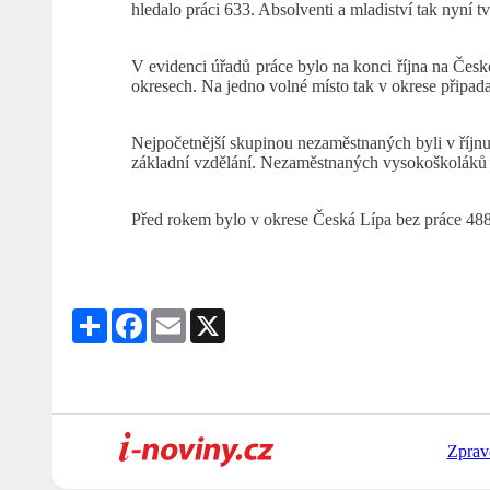
hledalo práci 633. Absolventi a mladiství tak nyní 
V evidenci úřadů práce bylo na konci října na Česk
okresech. Na jedno volné místo tak v okrese připad
Nejpočetnější skupinou nezaměstnaných byli v říjnu
základní vzdělání. Nezaměstnaných vysokoškoláků by
Před rokem bylo v okrese Česká Lípa bez práce 4888
Share
Facebook
Email
X
Zprav