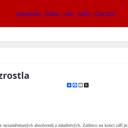
Zpravodajství
Kultura
Sport
Seriály
Únor 2026
rostla
Share
Facebook
Email
X
k nezaměstnaných absolventů a mladistvých. Zatímco na konci září jich