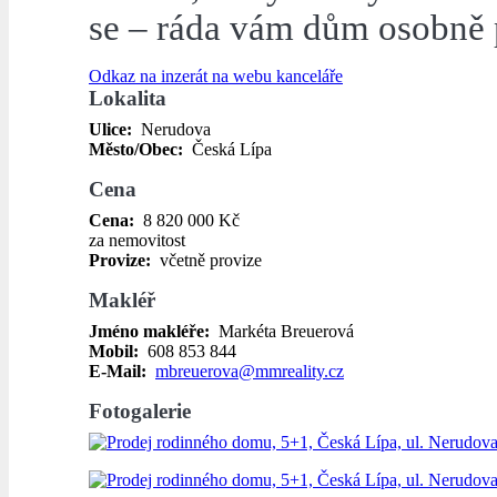
se – ráda vám dům osobně 
Odkaz na inzerát na webu kanceláře
Lokalita
Ulice:
Nerudova
Město/Obec:
Česká Lípa
Cena
Cena:
8 820 000 Kč
za nemovitost
Provize:
včetně provize
Makléř
Jméno makléře:
Markéta Breuerová
Mobil:
608 853 844
E-Mail:
mbreuerova@mmreality.cz
Fotogalerie