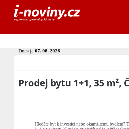
Dnes je
07. 08. 2026
Prodej bytu 1+1, 35 m², 
Hledáte byt k investici nebo okamžitému bydlení? Te