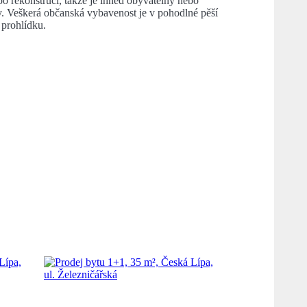
po rekonstruci, takže je ihned obyvatelný nebo
y. Veškerá občanská vybavenost je v pohodlné pěší
 prohlídku.