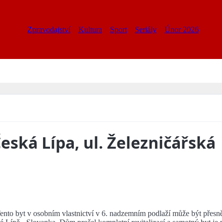
Zpravodajství
Kultura
Sport
Seriály
Únor 2026
Česká Lípa, ul. Železničářská
nto byt v osobním vlastnictví v 6. nadzemním podlaží může být přesně 