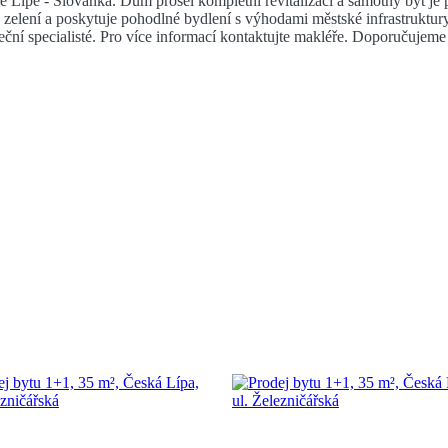
é Lípě - Slovanka. Dům prošel kompletní revitalizací a samotný byt je 
zelení a poskytuje pohodlné bydlení s výhodami městské infrastruktur
teční specialisté. Pro více informací kontaktujte makléře. Doporučujeme