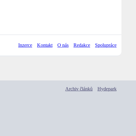
Inzerce
Kontakt
O nás
Redakce
Spolupráce
Archiv článků
Hydepark