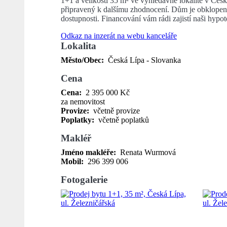
1+1 a velikosti 35 m² ve vyhledávné lokalitě v Česk
připravený k dalšímu zhodnocení. Dům je obklopen 
dostupnosti. Financování vám rádi zajistí naši hypo
Odkaz na inzerát na webu kanceláře
Lokalita
Město/Obec:
Česká Lípa - Slovanka
Cena
Cena:
2 395 000 Kč
za nemovitost
Provize:
včetně provize
Poplatky:
včetně poplatků
Makléř
Jméno makléře:
Renata Wurmová
Mobil:
296 399 006
Fotogalerie