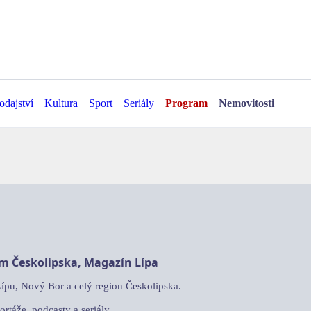
odajství
Kultura
Sport
Seriály
Program
Nemovitosti
am Českolipska, Magazín Lípa
Lípu, Nový Bor a celý region Českolipska.
ortáže, podcasty a seriály.