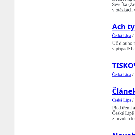
Ševčíka (Ži
v otázkách v
Ach t
Česká Lípa
/
Už dlouho m
v případě bo
TISKOV
Česká Lípa
/
Článek
Česká Lípa
/
Před třemi 
České Lípě 
z prvních 