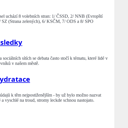
ísel uchází 8 volebních stran: 1/ ČSSD, 2/ NNB (Evropští
5/ SZ (Strana zelených), 6/ KSČM, 7/ ODS a 8/ SPO
ůsledky
ociálních sítích se debata často stočí k tématu, které lidé v
ovníků v našem městě.
hydratace
h údajů k těm nejpostiženějším - by už bylo možno nazvat
té a vyschlé na troud, stromy leckde schnou nastojato.