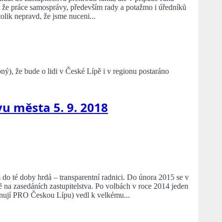
, že práce samosprávy, především rady a potažmo i úředníků
olik nepravd, že jsme nuceni...
ý), že bude o lidi v České Lípě i v regionu postaráno
u města 5. 9. 2018
 do té doby hrdá – transparentní radnici. Do února 2015 se v
 na zasedáních zastupitelstva. Po volbách v roce 2014 jeden
ují PRO Českou Lípu) vedl k velkému...