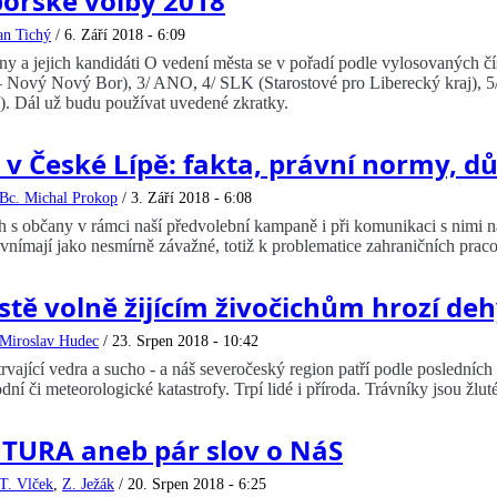
orské volby 2018
an Tichý
/
6. Září 2018 - 6:09
any a jejich kandidáti O vedení města se v pořadí podle vylosovaných č
 Nový Nový Bor), 3/ ANO, 4/ SLK (Starostové pro Liberecký kraj), 
. Dál už budu používat uvedené zkratky.
i v České Lípě: fakta, právní normy, d
Bc. Michal Prokop
/
3. Září 2018 - 6:08
 s občany v rámci naší předvolební kampaně i při komunikaci s nimi na s
vnímají jako nesmírně závažné, totiž k problematice zahraničních prac
tě volně žijícím živočichům hrozí de
Miroslav Hudec
/
23. Srpen 2018 - 10:42
trvající vedra a sucho - a náš severočeský region patří podle posledníc
dní či meteorologické katastrofy. Trpí lidé i příroda. Trávníky jsou žlu
TURA aneb pár slov o NáS
T. Vlček
,
Z. Ježák
/
20. Srpen 2018 - 6:25