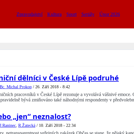
Zpravodajství
Kultura
Sport
Seriály
Únor 2026
iční dělníci v České Lípě podruhé
Bc. Michal Prokop
/
26. Září 2018 - 8:42
ičních pracovníků v České Lípě rezonuje a vyvolává vášnivé emoce. Ob
 pravidelně bývá zmiňováno také náhodnými respondenty v předvolebníc
ebo „jen“ neznalost?
J.Raninec
,
R.Žatecká
/
10. Září 2018 - 22:34
v. netransparentnost veřejných zakázek Občas se stane, že nějaký kandid