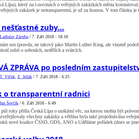
vá Lípa), který na i-novinách o veřejných zakázkách města konstatoval
eřejných zakázek je netransparentní, je už za hranou. V tom článku je t
y nešťastné zuby…
Ladislav Záruba
/
7. Září 2018 - 18:10
ám sen (pravda, ne takový jako Martin Luther King, ale vlastně podobn
lestí zubů o sobotách, nedělích a svátcích.
Á ZPRÁVA po posledním zastupitelstv
T. Vlček
,
Z. Ježák
/
7. Září 2018 - 6:25
 o transparentní radnici
Jan Ševčík
/
6. Září 2018 - 6:49
a půl roky přišla Česká Lípa o unikátní věc, na kterou mohla být právem
zveřejňovaly všechny zakázky a většina byla také projednávána veřejně
kroků nové koalice ČSSD, ODS, ANO a Uděláme pořádek (dnes se jmen