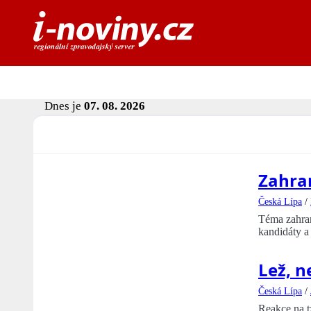
Dnes je
07. 08. 2026
Zahran
Česká Lípa
/
Téma zahran
kandidáty a
Lež, n
Česká Lípa
/
Reakce na tz