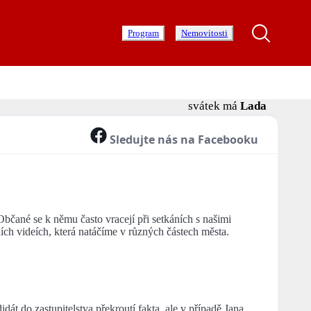
Program
Nemovitosti
svátek má
Lada
Sledujte nás na Facebooku
čané se k němu často vracejí při setkáních s našimi
h videích, která natáčíme v různých částech města.
át do zastupitelstva překroutí fakta, ale v případě Jana