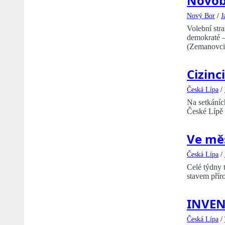
Novob
Nový Bor
/
J
Volební str
demokraté –
(Zemanovci)
Cizinc
Česká Lípa
/
Na setkáních
České Lípě 
Ve měs
Česká Lípa
/
Celé týdny 
stavem příro
INVEN
Česká Lípa
/