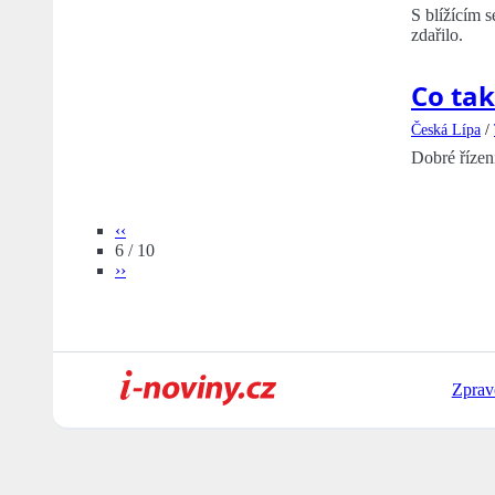
S blížícím s
zdařilo.
Co tak
Česká Lípa
/
Dobré řízen
‹‹
6 / 10
››
Zprav