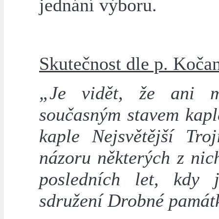
jednání výboru.
Skutečnost dle p. Koča
„Je vidět, že ani m
současným stavem kaple
kaple Nejsvětější Tro
názoru některých z nic
posledních let, kdy
sdružení Drobné památk