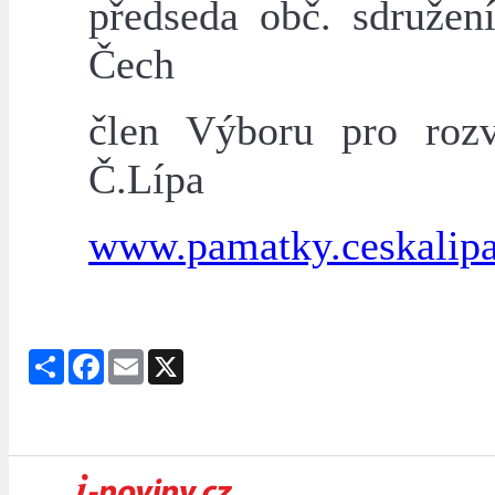
předseda obč. sdružen
Čech
člen Výboru pro ro
Č.Lípa
www.pamatky.ceskalipa
Share
Facebook
Email
X