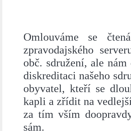
Omlouváme se čtenář
zpravodajského server
obč. sdružení, ale nám
diskreditaci našeho sd
obyvatel, kteří se dlo
kapli a zřídit na vedle
za tím vším doopravdy
sám.