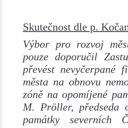
Skutečnost dle p. Koča
Výbor pro rozvoj měs
pouze doporučil Zastu
převést nevyčerpané f
města na obnovu nemov
zóně na opomíjené pam
M. Pröller, předseda 
památky severních 