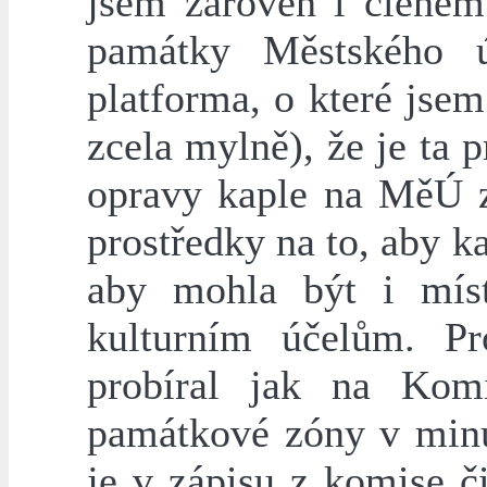
jsem zároveň i členem
památky Městského 
platforma, o které jse
zcela mylně), že je ta
opravy kaple na MěÚ zv
prostředky na to, aby k
aby mohla být i mís
kulturním účelům. P
probíral jak na Komi
památkové zóny v minu
je v zápisu z komise č