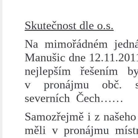
Skutečnost dle o.s.
Na mimořádném jednán
Manušic dne 12.11.2011
nejlepším řešením b
v pronájmu obč. s
severních Čech……
Samozřejmě i z našeho 
měli v pronájmu místn