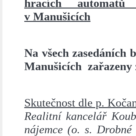
hracích automat
v Manušicích
Na všech zasedáních b
Manušicích zařazeny z
Skutečnost dle p. Koča
Realitní kancelář Koub
nájemce (o. s. Drobné