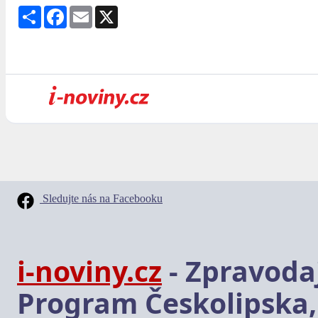
Share
Facebook
Email
X
Sledujte nás na Facebooku
i-noviny.cz
- Zpravodaj
Program Českolipska,