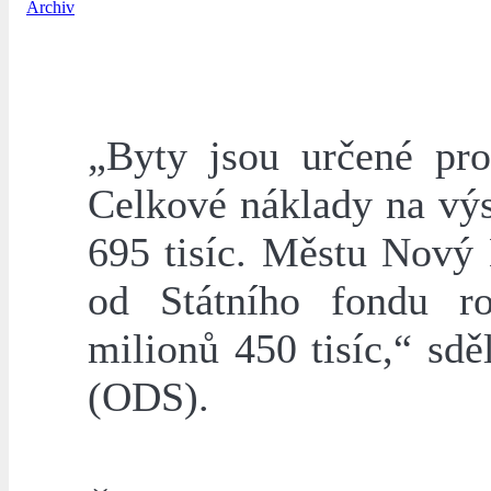
Archiv
„Byty jsou určené pr
Celkové náklady na vý
695 tisíc. Městu Nový 
od Státního fondu r
milionů 450 tisíc,“ sdě
(ODS).