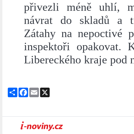
přivezli méně uhlí, 
návrat do skladů a t
Zátahy na nepoctivé p
inspektoři opakovat. 
Libereckého kraje pod ně
Share
Facebook
Email
X