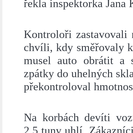
řekla inspektorka Jana 
Kontroloři zastavovali 
chvíli, kdy směřovaly 
musel auto obrátit a 
zpátky do uhelných skl
překontroloval hmotnos
Na korbách devíti vo
2,5 tuny uhlí. Zákazníc