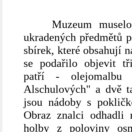
Muzeum muselo pod
ukradených předmětů p
sbírek, které obsahují
se podařilo objevit tř
patří - olejomalb
Alschulových" a dvě t
jsou nádoby s pokličk
Obraz znalci odhadli
holby z poloviny osm