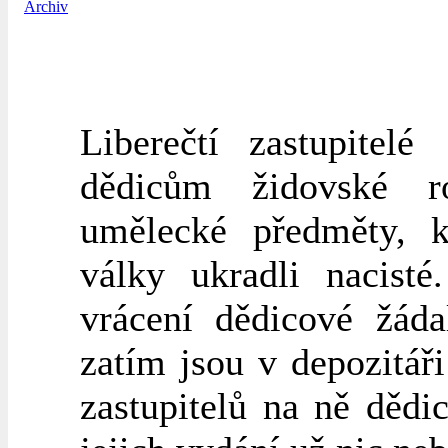
Archiv
Liberečtí zastupitel
dědicům židovské ro
umělecké předměty, k
války ukradli nacisté
vrácení dědicové žádal
zatím jsou v depozitář
zastupitelů na ně děd