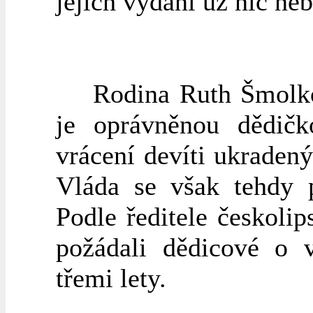
jejich vydání už nic neb
Rodina Ruth Šmolkové
je oprávněnou dědičk
vrácení devíti ukraden
Vláda se však tehdy 
Podle ředitele českol
požádali dědicové o 
třemi lety.