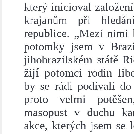
který inicioval založe
krajanům při hledá
republice. „Mezi nimi 
potomky jsem v Brazíl
jihobrazilském státě R
žijí potomci rodin lib
by se rádi podívali d
proto velmi potěšen
masopust v duchu kar
akce, kterých jsem se 