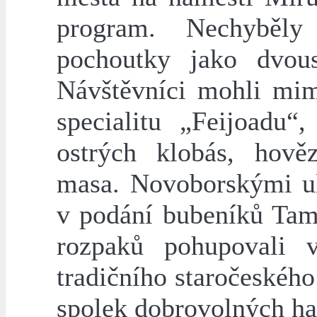
program. Nechyběly
pochoutky jako dvous
Návštěvníci mohli mim
specialitu „Feijoadu“
ostrých klobás, hově
masa. Novoborskými ul
v podání bubeníků Tam
rozpaků pohupovali 
tradičního staročeskéh
spolek dobrovolných ha