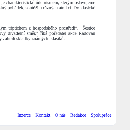
 je charakteristické údernismem, kterým oslavujeme
 plný pohádek, soutěží a různých atrakcí. Do klasické
ým triptichem z hospodského prostředí“. Šestice
ový divadelní směr," říká pořadatel akce Radovan
y zahráli skladby známých klasiků.
Inzerce
Kontakt
O nás
Redakce
Spolupráce