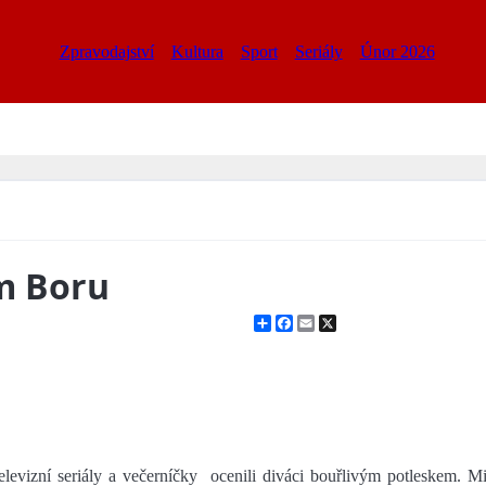
Zpravodajství
Kultura
Sport
Seriály
Únor 2026
m Boru
Share
Facebook
Email
X
evizní seriály a večerníčky ocenili diváci bouřlivým potleskem. Mic