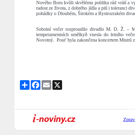
Nového Boru kvůli skvělému publiku rád vrátí a vy
radost ze života, z dobrého jídla a pití i toleranci
pohádky o Dlouhém, Širokém a Bystrozrakém divadl
Sobotní večer rozproudilo divadlo M. D. Ž. – M
temperamentních umělkyň vnesla do letního večer
Novotný. Pouť byla zakončena koncertem Mistrů z 
Share
Facebook
Email
X
Zprav