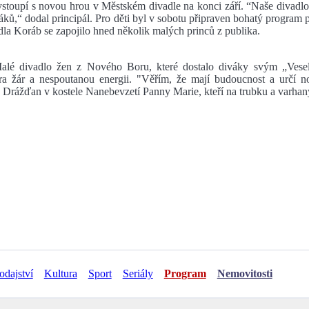
stoupí s novou hrou v Městském divadle na konci září. “Naše divadlo
 diváků,“ dodal principál. Pro děti byl v sobotu připraven bohatý program
a Koráb se zapojilo hned několik malých princů z publika.
alé divadlo žen z Nového Boru, které dostalo diváky svým „Vesel
a žár a nespoutanou energii. "Věřím, že mají budoucnost a určí n
Drážďan v kostele Nanebevzetí Panny Marie, kteří na trubku a varhan
odajství
Kultura
Sport
Seriály
Program
Nemovitosti