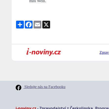
míní Wein.
Share
Facebook
Email
X
Zprav
Sledujte nás na Facebooku
i-noviny.cz
- Zpravodajství z Českolipska, Progr