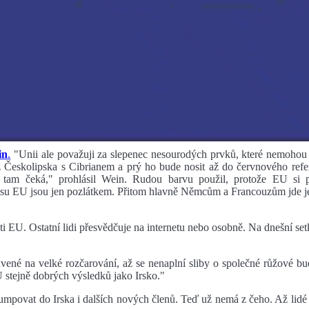
in
.
"Unii ale považuji za slepenec nesourodých prvků, které nemohou dr
 z Českolipska s Cibrianem a prý ho bude nosit až do červnového ref
tam čeká," prohlásil Wein. Rudou barvu použil, protože EU si pod
osu EU jsou jen pozlátkem. Přitom hlavně Němcům a Francouzům jde je
 EU. Ostatní lidi přesvědčuje na internetu nebo osobně. Na dnešní set
pravené na velké rozčarování, až se nenaplní sliby o společné růžové 
stejně dobrých výsledků jako Irsko."
povat do Irska i dalších nových členů. Teď už nemá z čeho. Až lidé u