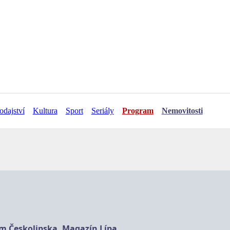
odajství
Kultura
Sport
Seriály
Program
Nemovitosti
am Českolipska, Magazín Lípa