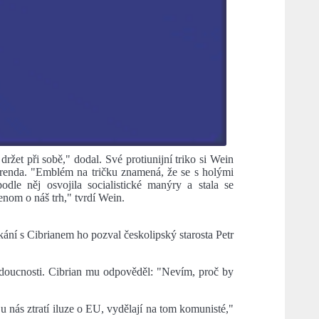
žet při sobě," dodal. Své protiunijní triko si Wein
erenda. "Emblém na tričku znamená, že se s holými
le něj osvojila socialistické manýry a stala se
nom o náš trh," tvrdí Wein.
kání s Cibrianem ho pozval českolipský starosta Petr
budoucnosti. Cibrian mu odpověděl: "Nevím, proč by
 nás ztratí iluze o EU, vydělají na tom komunisté,"