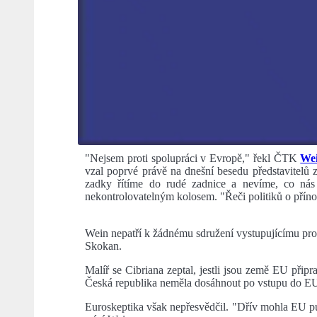
"Nejsem proti spolupráci v Evropě," řekl ČTK
We
vzal poprvé právě na dnešní besedu představitelů
zadky řítíme do rudé zadnice a nevíme, co nás 
nekontrolovatelným kolosem. "Řeči politiků o přín
Wein nepatří k žádnému sdružení vystupujícímu proti
Skokan.
Malíř se Cibriana zeptal, jestli jsou země EU při
Česká republika neměla dosáhnout po vstupu do EU 
Euroskeptika však nepřesvědčil. "Dřív mohla EU pum