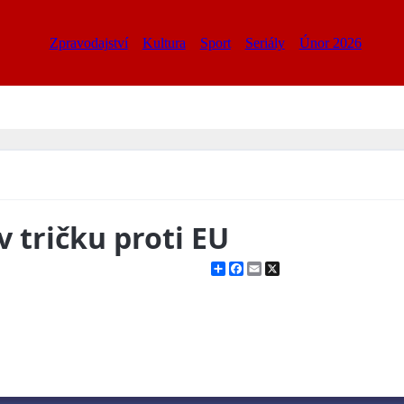
Zpravodajství
Kultura
Sport
Seriály
Únor 2026
v tričku proti EU
Share
Facebook
Email
X