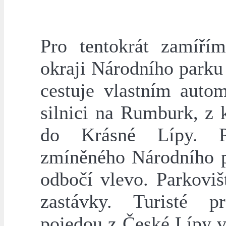
Pro tentokrát zamíří
okraji Národního parku
cestuje vlastním auto
silnici na Rumburk, z 
do Krásné Lípy. P
zmíněného Národního p
odbočí vlevo. Parkovi
zastávky. Turisté p
pojedou z České Lípy 