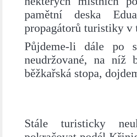
některých místních p
pamětní deska Edua
propagátorů turistiky v t
Půjdeme-li dále po s
neudržované, na níž b
běžkařská stopa, dojdem
Stále turisticky ne
pokračovat podél Křinic