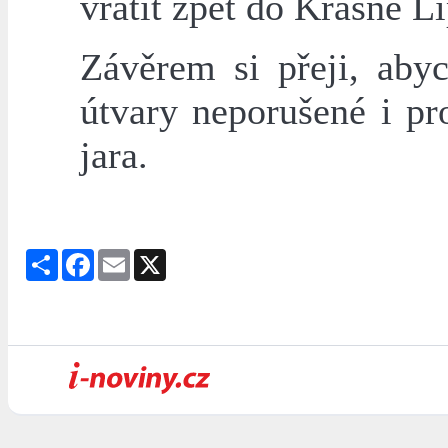
vrátit zpět do Krásné Lí
Závěrem si přeji, aby
útvary neporušené i pr
jara.
Share
Facebook
Email
X