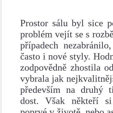
Prostor sálu byl sice
problém vejít se s roz
případech nezabránilo
často i nové styly. Ho
zodpovědně zhostila od
vybrala jak nejkvalitnějš
především na druhý ti
dost. Však někteří si
poprvé v životě, nebo a