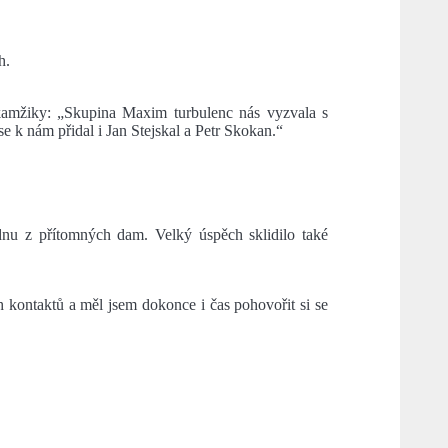
h.
okamžiky: „Skupina Maxim turbulenc nás vyzvala s
e k nám přidal i Jan Stejskal a Petr Skokan.“
dnu z přítomných dam. Velký úspěch sklidilo také
ých kontaktů a měl jsem dokonce i čas pohovořit si se