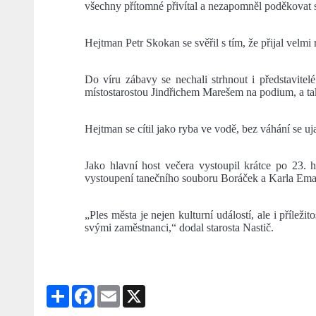
všechny přítomné přivítal a nezapomněl poděkovat 
Hejtman Petr Skokan se svěřil s tím, že přijal velm
Do víru zábavy se nechali strhnout i představit
místostarostou Jindřichem Marešem na podium, a tak 
Hejtman se cítil jako ryba ve vodě, bez váhání se uja
Jako hlavní host večera vystoupil krátce po 23.
vystoupení tanečního souboru Boráček a Karla Ema
„Ples města je nejen kulturní událostí, ale i přílež
svými zaměstnanci,“ dodal starosta Nastič.
Share
Facebook
Email
X