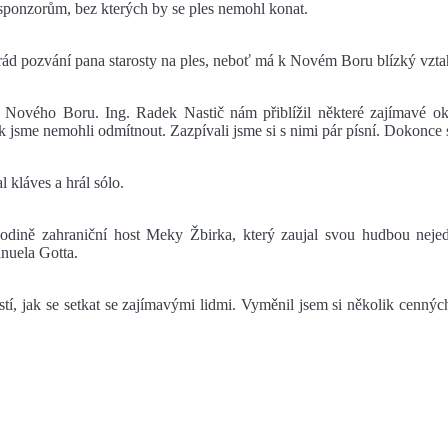
sponzorům, bez kterých by se ples nemohl konat.
i rád pozvání pana starosty na ples, neboť má k Novém Boru blízký vzta
elé Nového Boru. Ing. Radek Nastič nám přiblížil některé zajímavé 
jsme nemohli odmítnout. Zazpívali jsme si s nimi pár písní. Dokonce s
l kláves a hrál sólo.
 hodině zahraniční host Meky Žbirka, který zaujal svou hudbou neje
nuela Gotta.
itostí, jak se setkat se zajímavými lidmi. Vyměnil jsem si několik cenn