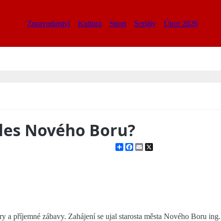
Zpravodajství
Kultura
Sport
Seriály
Únor 2026
ples Nového Boru?
Share
Facebook
Email
X
éry a příjemné zábavy. Zahájení se ujal starosta města Nového Boru in