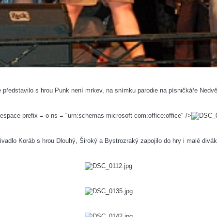
e představilo s hrou Punk není mrkev, na snímku parodie na písničkáře Nedvěd
space prefix = o ns = "urn:schemas-microsoft-com:office:office" />
ivadlo Koráb s hrou Dlouhý, Široký a Bystrozraký zapojilo do hry i malé divák