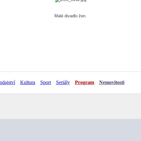
Malé divadlo žen.
odajství
Kultura
Sport
Seriály
Program
Nemovitosti