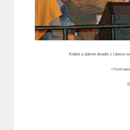
Krátké a úderné divadlo z Liberce s
<?xml:name
D