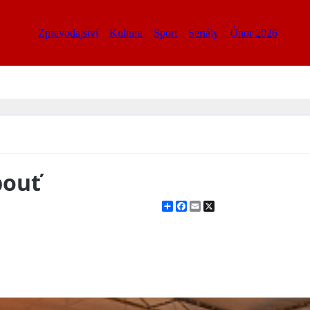
Zpravodajství
Kultura
Sport
Seriály
Únor 2026
pouť
Share
Facebook
Email
X