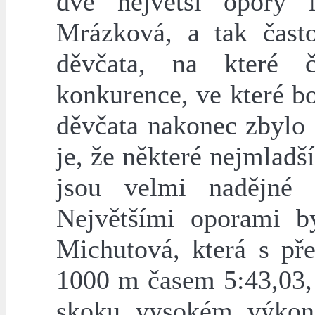
dvě největší opory
Mrázková, a tak čast
děvčata, na které č
konkurence, ve které b
děvčata nakonec zbylo 
je, že některé nejmladš
jsou velmi nadějné p
Největšími oporami by
Michutová, která s př
1000 m časem 5:43,03, 
skoku vysokém výko