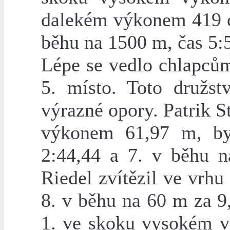
dalekém výkonem 419 c
běhu na 1500 m, čas 5:
Lépe se vedlo chlapcům
5. místo. Toto družst
výrazné opory. Patrik 
výkonem 61,97 m, b
2:44,44 a 7. v běhu 
Riedel zvítězil ve vrh
8. v běhu na 60 m za 9
1. ve skoku vysokém v