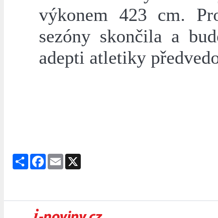
výkonem 423 cm. Pro 
sezóny skončila a bud
adepti atletiky předved
Share
Facebook
Email
X