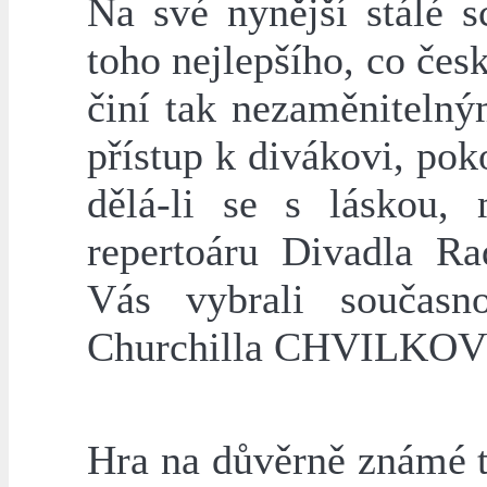
Na své nynější stálé s
toho nejlepšího, co čes
činí tak nezaměnitelný
přístup k divákovi, poko
dělá-li se s láskou,
repertoáru Divadla R
Vás vybrali současn
Churchilla CHVILKO
Hra na důvěrně známé 