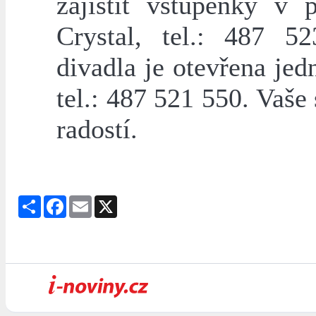
zajistit vstupenky v
Crystal, tel.: 487 5
divadla je otevřena je
tel.: 487 521 550. Vaše
radostí.
Share
Facebook
Email
X