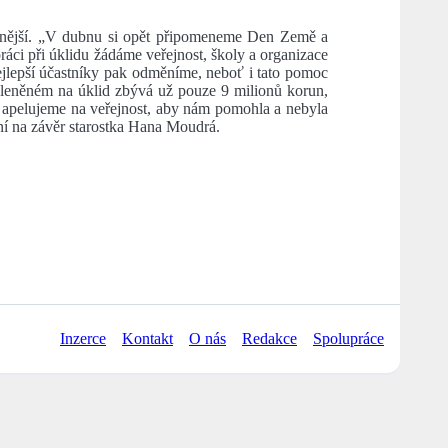
ásnější. „V dubnu si opět připomeneme Den Země a
 při úklidu žádáme veřejnost, školy a organizace
jlepší účastníky pak odměníme, neboť i tato pomoc
yčleněném na úklid zbývá už pouze 9 milionů korun,
a apelujeme na veřejnost, aby nám pomohla a nebyla
íní na závěr starostka Hana Moudrá.
Inzerce
Kontakt
O nás
Redakce
Spolupráce