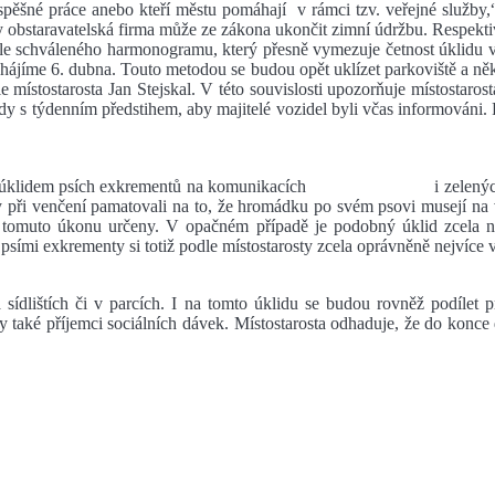
pěšné práce anebo kteří městu pomáhají v rámci tzv. veřejné služby,“ 
kdy obstaravatelská firma může ze zákona ukončit zimní údržbu. Respekt
dle schváleného harmonogramu, který přesně vymezuje četnost úklidu v
ahájíme 6. dubna. Touto metodou se budou opět uklízet parkoviště a ně
stostarosta Jan Stejskal. V této souvislosti upozorňuje místostarosta
y s týdenním předstihem, aby majitelé vozidel byli včas informováni.
něž s úklidem psích exkrementů na komunikacích i zelených ploc
aby při venčení pamatovali na to, že hromádku po svém psovi musejí na 
 k tomuto úkonu určeny. V opačném případě je podobný úklid zcela 
 psími exkrementy si totiž podle místostarosty zcela oprávněně nejvíce v
sídlištích či v parcích. I na tomto úklidu se budou rovněž podílet 
y také příjemci sociálních dávek. Místostarosta odhaduje, že do konce 