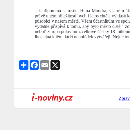
Jak připomíná starostka Hana Moudrá, s jarním ú
právě u této příležitosti bych i letos chtěla v
působící v našem městě. Všem účastníkům ve spolu
vydatně přispívá k tomu, aby bylo město čisté,“ z
neboť zhruba polovinu z celkové částky 18 milionů
lhostejná k těm, kteří nepořádek vytvářejí. Nejde t
Share
Facebook
Email
X
Zprav