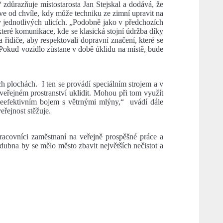
zdůrazňuje místostarosta Jan Stejskal a dodává, že
ive od chvíle, kdy může techniku ze zimní upravit na
 jednotlivých ulicích. „Podobně jako v předchozích
které komunikace, kde se klasická stojní údržba díky
 řidiče, aby respektovali dopravní značení, které se
 Pokud vozidlo zůstane v době úklidu na místě, bude
hách. I ten se provádí speciálním strojem a v
veřejném prostranství uklidit. Mohou při tom využít
neefektivním bojem s větrnými mlýny,“ uvádí dále
eřejnost stěžuje.
pracovníci zaměstnaní na veřejně prospěšné práce a
dubna by se mělo město zbavit největších nečistot a