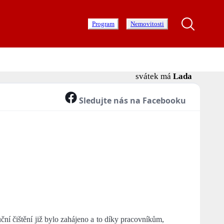
Program
Nemovitosti
svátek má
Lada
Sledujte nás na Facebooku
ční čištění již bylo zahájeno a to díky pracovníkům,