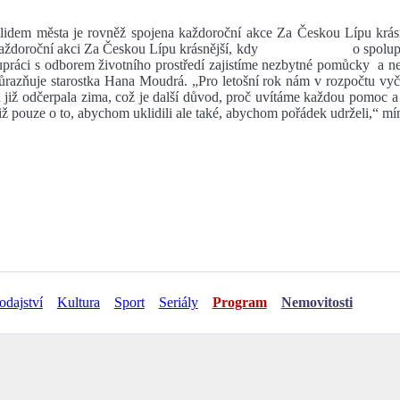
klidem města je rovněž spojena každoroční akce Za Českou Lípu kr
yhlásit každoroční akci Za Českou Lípu krásnější, kdy o spolupráci
práci s odborem životního prostředí zajistíme nezbytné pomůcky a ne
důrazňuje starostka Hana Moudrá. „Pro letošní rok nám v rozpočtu v
 již odčerpala zima, což je další důvod, proč uvítáme každou pomoc 
otiž pouze o to, abychom uklidili ale také, abychom pořádek udrželi,“ m
odajství
Kultura
Sport
Seriály
Program
Nemovitosti