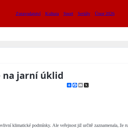
Zpravodajství
Kultura
Sport
Seriály
Únor 2026
 na jarní úklid
Share
Facebook
Email
X
vlivní klimatické podmínky. Ale veřejnost již určitě zaznamenala, že ru