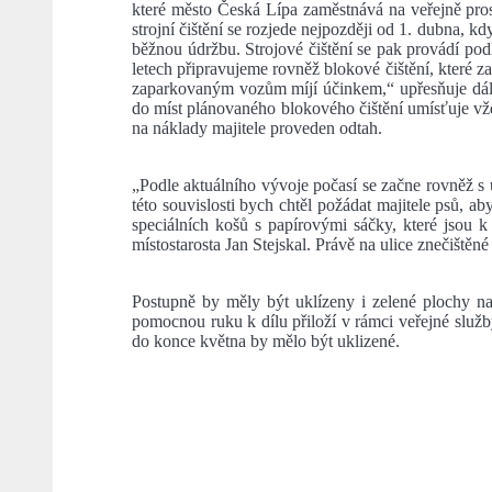
které město Česká Lípa zaměstnává na veřejně pros
strojní čištění se rozjede nejpozději od 1. dubna, 
běžnou údržbu. Strojové čištění se pak provádí po
letech připravujeme rovněž blokové čištění, které z
zaparkovaným vozům míjí účinkem,“ upřesňuje dále mí
do míst plánovaného blokového čištění umísťuje vžd
na náklady majitele proveden odtah.
„Podle aktuálního vývoje počasí se začne rov
této souvislosti bych chtěl požádat majitele psů, 
speciálních košů s papírovými sáčky, které jsou
místostarosta Jan Stejskal. Právě na ulice znečištěné
Postupně by měly být uklízeny i zelené plochy na 
pomocnou ruku k dílu přiloží v rámci veřejné služb
do konce května by mělo být uklizené.