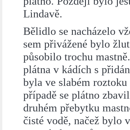
plátno. Později bylo ješ
Lindavě.
Bělidlo se nacházelo vž
sem přivážené bylo žlut
působilo trochu mastně.
plátna v kádích s přidá
byla ve slabém roztoku
případě se plátno zbavi
druhém přebytku mastno
čisté vodě, načež bylo 