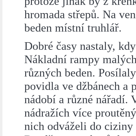
protože jinak by z křeh
hromada střepů. Na ven
beden místní truhlář.
Dobré časy nastaly, kdy
Nákladní rampy malých 
různých beden. Posílaly
povidla ve džbánech a p
nádobí a různé nářadí. V
nádražích více proutěný
nich odváželi do ciziny 