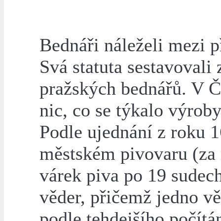
Bednáři náleželi mezi p
Svá statuta sestavovali
pražských bednářů. V Č
nic, co se týkalo výroby
Podle ujednání z roku 
městském pivovaru (za r
várek piva po 19 sudech
věder, přičemž jedno vě
podle tehdejšího počítá