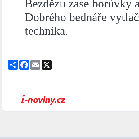
Bezdězu zase borůvky a
Dobrého bednáře vytlač
technika.
Share
Facebook
Email
X