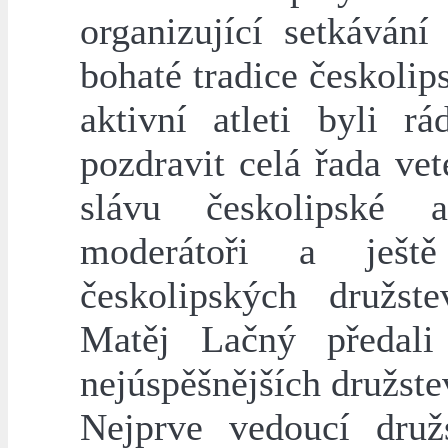
organizující setkávání 
bohaté tradice českolip
aktivní atleti byli r
pozdravit celá řada vete
slávu českolipské 
moderátoři a ješt
českolipských družst
Matěj Lačný předali
nejúspěšnějších družste
Nejprve vedoucí druž