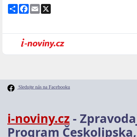
Share
Facebook
Email
X
Sledujte nás na Facebooku
i-noviny.cz
- Zpravodaj
Program Českolipska,