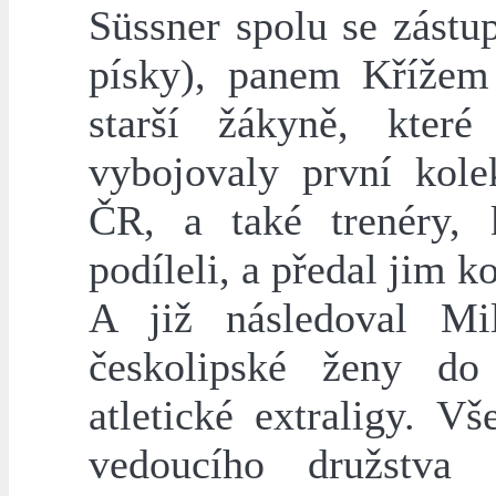
Süssner spolu se zást
písky), panem Křížem
starší žákyně, které
vybojovaly první kole
ČR, a také trenéry, k
podíleli, a předal jim 
A již následoval Mi
českolipské ženy do
atletické extraligy. V
vedoucího družstva 