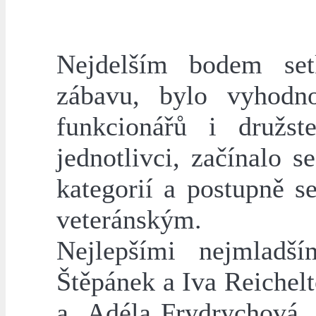
Nejdelším bodem setk
zábavu, bylo vyhodno
funkcionářů i družst
jednotlivci, začínalo 
kategorií a postupně s
veteránským.
Nejlepšími nejmladší
Štěpánek a Iva Reichel
a Adéla Frydrychová, 