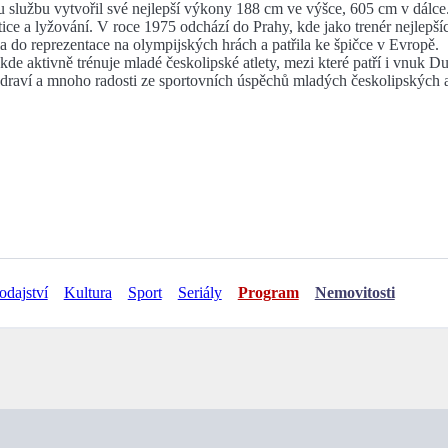
u službu vytvořil své nejlepší výkony 188 cm ve výšce, 605 cm v dálce
tice a lyžování. V roce 1975 odchází do Prahy, kde jako trenér nejlepš
 do reprezentace na olympijských hrách a patřila ke špičce v Evropě.
de aktivně trénuje mladé českolipské atlety, mezi které patří i vnuk D
é zdraví a mnoho radosti ze sportovních úspěchů mladých českolipských a
odajství
Kultura
Sport
Seriály
Program
Nemovitosti