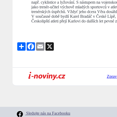
např. cyklistice a lyžování. S nástupem na vojensko
jako trenér-učitel výchově mladých sportovců v atle
trenérských úspěchů. Vždyť jeho dcera Věra dosáhla
V současné době bydlí Karel Bradáč v České Lípě, k
Českolipští atleti přejí Karlovi do dalších let pevn
Share
Facebook
Email
X
Zprav
Sledujte nás na Facebooku