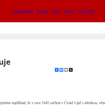
Zpravodajství
Kultura
Sport
Seriály
Únor 2026
uje
Share
Facebook
Email
X
zjistíme například, že v roce 1945 začínal v České Lípě s atletikou, vě