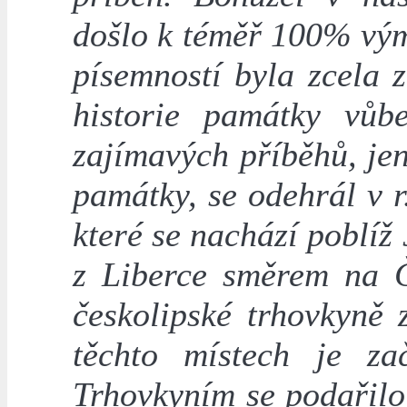
došlo k téměř 100% vým
písemností byla zcela 
historie památky vůb
zajímavých příběhů, jen
památky, se odehrál v 
které se nachází poblíž 
z Liberce směrem na Č
českolipské trhovkyně 
těchto místech je zač
Trhovkyním se podařil