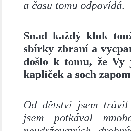
a času tomu odpovídá.
Snad každý kluk touž
sbírky zbraní a vycpa
došlo k tomu, že Vy 
kapliček a soch zapom
Od dětství jsem trávi
jsem potkával mnoh
neudržovaných drobný