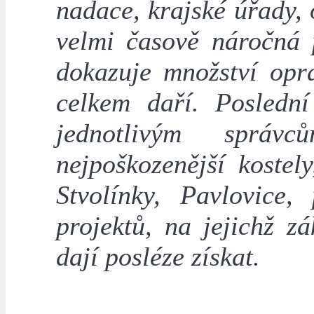
nadace, krajské úřady, 
velmi časově náročná 
dokazuje množství opr
celkem daří. Posledn
jednotlivým správ
nejpoškozenější kostel
Stvolínky, Pavlovice
projektů, na jejichž z
dají posléze získat.