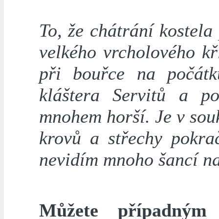
To, že chátrání kostela
velkého vrcholového kř
při bouřce na počátk
kláštera Servitů a p
mnohem horší. Je v sou
krovů a střechy pokra
nevidím mnoho šancí na
Můžete případným 