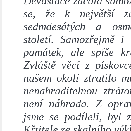
Devastace začala samoz
se, že k největší z
sedmdesátých a osmd
století. Samozřejmě i
památek, ale spíše kr
Zvláště věcí z pískov
našem okolí ztratilo 
nenahraditelnou ztráto
není náhrada. Z opra
jsme se podíleli, byl
Křtitele ze skalního vý