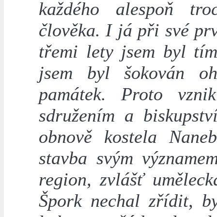
každého alespoň tro
člověka. I já při své p
třemi lety jsem byl t
jsem byl šokován oh
památek. Proto vzni
sdružením a biskupstv
obnově kostela Naneb
stavba svým významem 
region, zvlášť umělec
Špork nechal zřídit, b