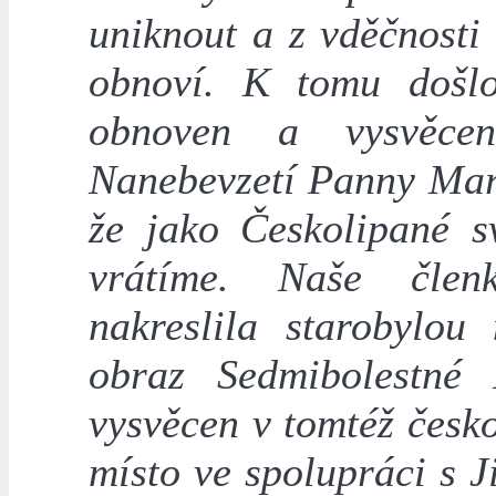
uniknout a z vděčnosti 
obnoví. K tomu došlo
obnoven a vysvěcen
Nanebevzetí Panny Mari
že jako Českolipané s
vrátíme. Naše čle
nakreslila starobylo
obraz Sedmibolestné
vysvěcen v tomtéž česk
místo ve spolupráci s 