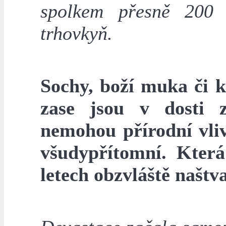
spolkem přesně 200 
trhovkyň.
Sochy, boží muka či k
zase jsou v dosti 
nemohou přírodní vliv
všudypřítomní. Která
letech obzvláště naštv