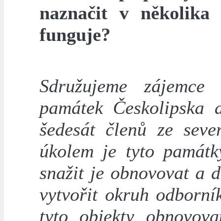
naznačit v několika 
funguje?
Sdružujeme zájemce 
památek Českolipska a
šedesát členů ze sev
úkolem je tyto památk
snažit je obnovovat a 
vytvořit okruh odborní
tyto objekty obnovov