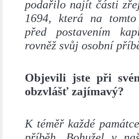
podařilo najít části z
1694, která na tomto
před postavením ka
rovněž svůj osobní příb
Objevili jste při své
obzvlášť zajímavý?
K téměř každé památce
příběh. Bohužel v na