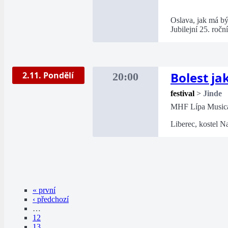
Oslava, jak má bý
Jubilejní 25. ročn
Bolest ja
2.11. Pondělí
20:00
festival
>
Jinde
MHF Lípa Musica
Liberec, kostel Na
« první
‹ předchozí
…
12
13