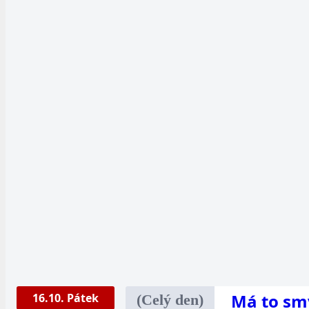
Má to sm
16.10. Pátek
(Celý den)