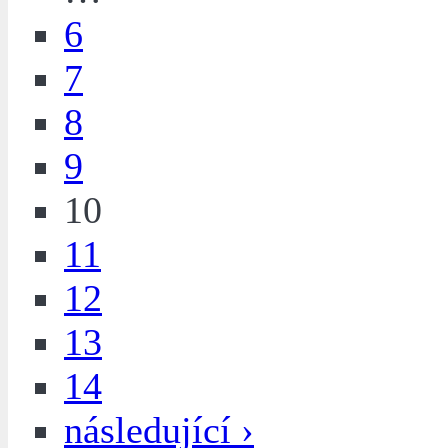
6
7
8
9
10
11
12
13
14
následující ›