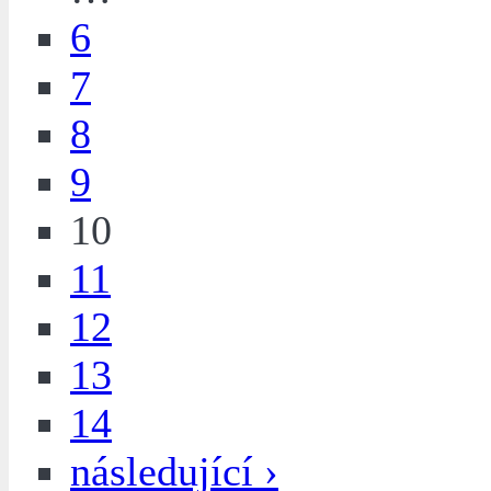
6
7
8
9
10
11
12
13
14
následující ›