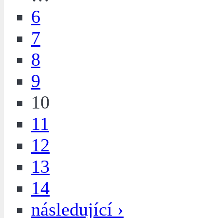
6
7
8
9
10
11
12
13
14
následující ›