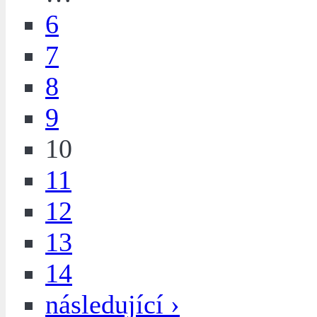
6
7
8
9
10
11
12
13
14
následující ›