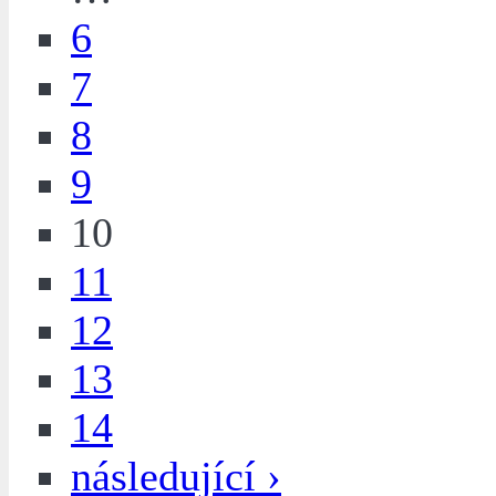
6
7
8
9
10
11
12
13
14
následující ›