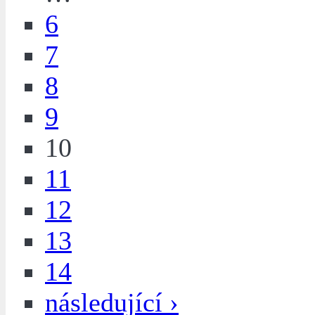
6
7
8
9
10
11
12
13
14
následující ›