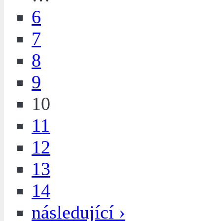
6
7
8
9
10
11
12
13
14
následující ›