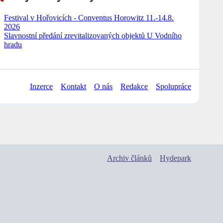
Festival v Hořovicích - Conventus Horowitz 11.-14.8.
2026
Slavnostní předání zrevitalizovaných objektů U Vodního
hradu
Inzerce
Kontakt
O nás
Redakce
Spolupráce
Archiv článků
Hydepark