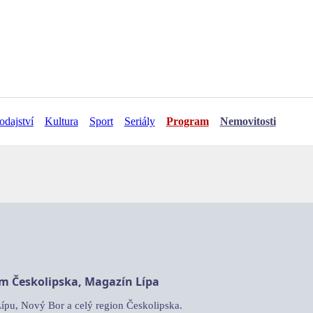
odajství
Kultura
Sport
Seriály
Program
Nemovitosti
am Českolipska, Magazín Lípa
Lípu, Nový Bor a celý region Českolipska.