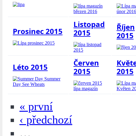
Listopad
Říjen
Prosinec 2015
2015
2015
Červen
Květ
Léto 2015
2015
2015
« první
‹ předchozí
…