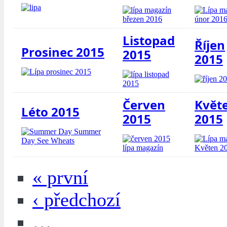
Listopad
Říjen
Prosinec 2015
2015
2015
Červen
Květ
Léto 2015
2015
2015
« první
‹ předchozí
…