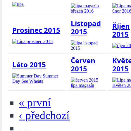
Listopad
Říjen
Prosinec 2015
2015
2015
Červen
Květ
Léto 2015
2015
2015
« první
‹ předchozí
…